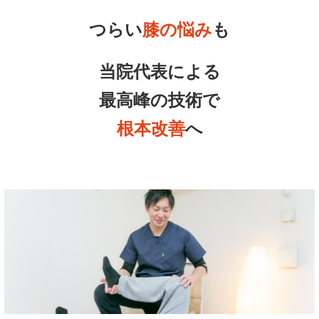
つらい
膝の悩み
も
当院代表による
最高峰の技術で
根本改善
へ