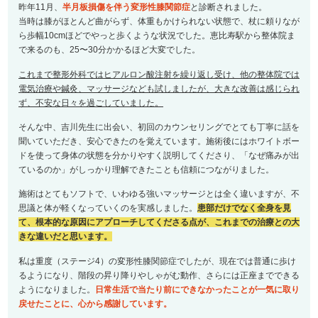
昨年11月、
半月板損傷を伴う変形性膝関節症
と診断されました。
当時は膝がほとんど曲がらず、体重もかけられない状態で、杖に頼りなが
ら歩幅10cmほどでやっと歩くような状況でした。恵比寿駅から整体院ま
で来るのも、25〜30分かかるほど大変でした。
これまで整形外科ではヒアルロン酸注射を繰り返し受け、他の整体院では
電気治療や鍼灸、マッサージなども試しましたが、大きな改善は感じられ
ず、不安な日々を過ごしていました。
そんな中、吉川先生に出会い、初回のカウンセリングでとても丁寧に話を
聞いていただき、安心できたのを覚えています。施術後にはホワイトボー
ドを使って身体の状態を分かりやすく説明してくださり、「なぜ痛みが出
ているのか」がしっかり理解できたことも信頼につながりました。
施術はとてもソフトで、いわゆる強いマッサージとは全く違いますが、不
思議と体が軽くなっていくのを実感しました。
患部だけでなく全身を見
て、根本的な原因にアプローチしてくださる点が、これまでの治療との大
きな違いだと思います。
私は重度（ステージ4）の変形性膝関節症でしたが、現在では普通に歩け
るようになり、階段の昇り降りやしゃがむ動作、さらには正座までできる
ようになりました。
日常生活で当たり前にできなかったことが一気に取り
戻せたことに、心から感謝しています。