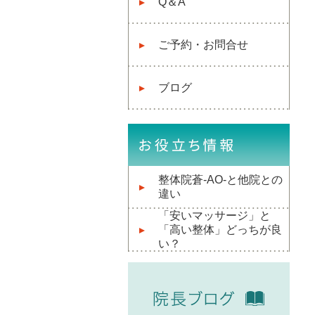
Q＆A
ご予約・お問合せ
ブログ
整体院蒼-AO-と他院との
違い
「安いマッサージ」と
「高い整体」どっちが良
い？