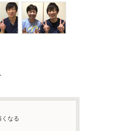
み
？
痛くなる