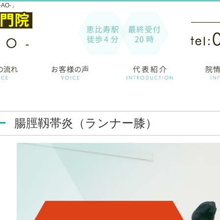
AO-」
腸脛靱帯炎（ランナー膝）