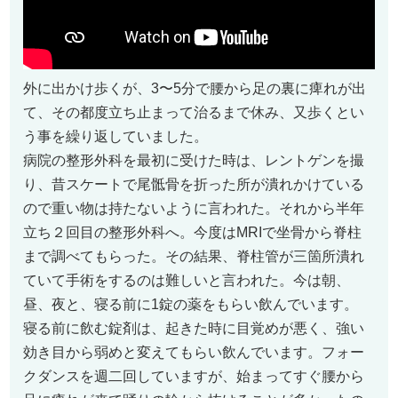
外に出かけ歩くが、3〜5分で腰から足の裏に痺れが出
て、その都度立ち止まって治るまで休み、又歩くとい
う事を繰り返していました。
病院の整形外科を最初に受けた時は、レントゲンを撮
り、昔スケートで尾骶骨を折った所が潰れかけている
ので重い物は持たないように言われた。それから半年
立ち２回目の整形外科へ。今度はMRIで坐骨から脊柱
まで調べてもらった。その結果、脊柱管が三箇所潰れ
ていて手術をするのは難しいと言われた。今は朝、
昼、夜と、寝る前に1錠の薬をもらい飲んでいます。
寝る前に飲む錠剤は、起きた時に目覚めが悪く、強い
効き目から弱めと変えてもらい飲んでいます。フォー
クダンスを週二回していますが、始まってすぐ腰から